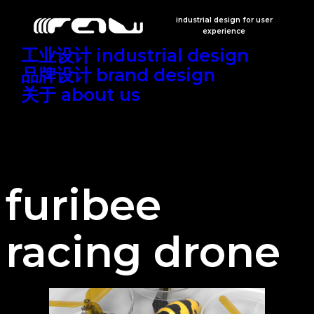
跳
industrial design for user
experience
至
工业设计 industrial design
内
品牌设计 brand design
容
关于 about us
furibee
racing drone